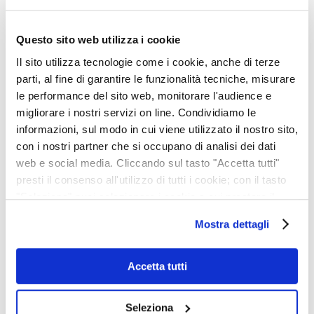
conoscere la nostra scuola;
prenotare i Webinar all'interno
dei nostri Open...
Questo sito web utilizza i cookie
Il sito utilizza tecnologie come i cookie, anche di terze
parti, al fine di garantire le funzionalità tecniche, misurare
le performance del sito web, monitorare l'audience e
migliorare i nostri servizi on line. Condividiamo le
informazioni, sul modo in cui viene utilizzato il nostro sito,
con i nostri partner che si occupano di analisi dei dati
web e social media. Cliccando sul tasto "Accetta tutti"
presti il consenso all'utilizzo di tutti i cookie; con il tasto
"Seleziona" puoi selezionare i cookie a cui prestare il
IL GIANELLI CAMPUS
consenso; con il tasto "Rifiuta" o cliccando la “X” in alto a
Mostra dettagli
PARTECIPA A “ORIENTAMENTI”,
destra puoi continuare la navigazione solo con l'utilizzo
SALONE PER L’ORIENTAMENTO
dei cookie necessari. Per saperne di più ed
eventualmente modificare il tuo consenso, consulta
Accetta tutti
SCOLASTICO
l'Informativa su
Cookies
e
Privacy
. È possibile
Il Liceo Scientifico ad indirizzo
liberamente prestare, rifiutare o revocare il proprio
Seleziona