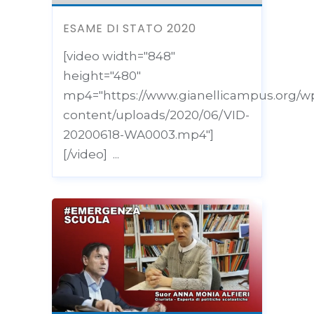
ESAME DI STATO 2020
[video width="848"
height="480"
mp4="https://www.gianellicampus.org/w
content/uploads/2020/06/VID-
20200618-WA0003.mp4"]
[/video] ...