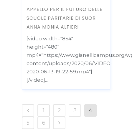
APPELLO PER IL FUTURO DELLE
SCUOLE PARITARIE DI SUOR
ANNA MONIA ALFIERI
[video width="854"
height="480"
mp4="https://www.gianellicampus.org/w
content/uploads/2020/06/VIDEO-
2020-06-13-19-22-59.mp4"]
[/video]...
1
2
3
4
5
6