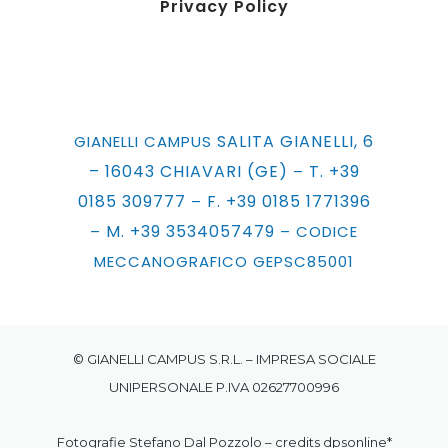
Privacy Policy
SALITA GIANELLI, 6
GIANELLI CAMPUS
– 16043 CHIAVARI (GE)
T. +39
–
0185 309777
F. +39 0185 1771396
–
M. +39 3534057479
–
– CODICE
MECCANOGRAFICO GEPSC85001
© GIANELLI CAMPUS S.R.L. – IMPRESA SOCIALE
UNIPERSONALE P.IVA 02627700996
Fotografie Stefano Dal Pozzolo – credits
dpsonline*