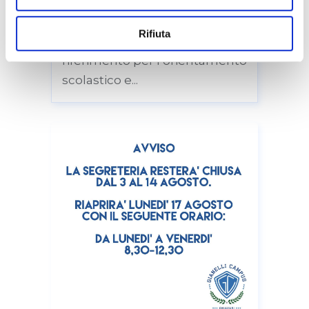
consenso in qualsiasi momento, accedendo al pannello
Sportivo “A.Gianelli” i giorni 10-
Mostra Dettagli.
11-12 novembre parteciperà a
Rifiuta
“ORIENTAMENTI”, salone di
riferimento per l’orientamento
scolastico e...