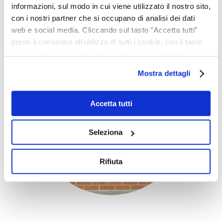
informazioni, sul modo in cui viene utilizzato il nostro sito,
con i nostri partner che si occupano di analisi dei dati
web e social media. Cliccando sul tasto "Accetta tutti"
presti il consenso all'utilizzo di tutti i cookie; con il tasto
"Seleziona" puoi selezionare i cookie a cui prestare il
consenso; con il tasto "Rifiuta" o cliccando la “X” in alto a
Mostra dettagli
destra puoi continuare la navigazione solo con l'utilizzo
dei cookie necessari. Per saperne di più ed
eventualmente modificare il tuo consenso, consulta
Accetta tutti
l'Informativa su
Cookies
e
Privacy
. È possibile
liberamente prestare, rifiutare o revocare il proprio
Seleziona
consenso in qualsiasi momento, accedendo al pannello
Mostra Dettagli.
Rifiuta