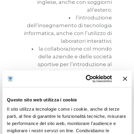
inglese, anche con soggiorni
all’estero;
l’introduzione
dell’insegnamento di tecnologia
informatica, anche con l’utilizzo di
laboratori interattivi;
la collaborazione col mondo
delle aziende e delle società
sportive per l’introduzione al
mondo del lavoro e per acquisire
le conoscenze delle competenze
trasversali.
Inoltre il liceo offre flessibilità
Questo sito web utilizza i cookie
didattica agli studenti che
Il sito utilizza tecnologie come i cookie, anche di terze
praticano sport, promuovendo lo
parti, al fine di garantire le funzionalità tecniche, misurare
sportello didattico, il coaching e lo
le performance del sito web, monitorare l'audience e
studio assistito.
migliorare i nostri servizi on line. Condividiamo le