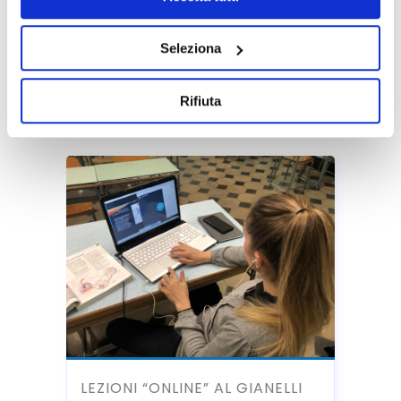
l'Informativa su
Cookies
e
Privacy
. È possibile
online previste nel periodo dal
liberamente prestare, rifiutare o revocare il proprio
09/03/2020 al 13/03/2020.
Seleziona
consenso in qualsiasi momento, accedendo al pannello
ORARIO SCOLASTICO LEZIONI
Mostra Dettagli.
ONLINE DAL 09.03.2020...
Rifiuta
LEZIONI “ONLINE” AL GIANELLI