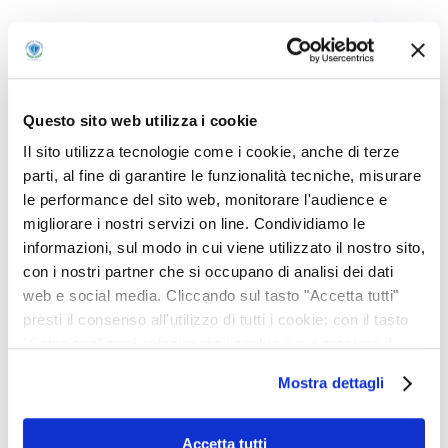
Questo sito web utilizza i cookie
Il sito utilizza tecnologie come i cookie, anche di terze
parti, al fine di garantire le funzionalità tecniche, misurare
le performance del sito web, monitorare l'audience e
migliorare i nostri servizi on line. Condividiamo le
informazioni, sul modo in cui viene utilizzato il nostro sito,
con i nostri partner che si occupano di analisi dei dati
web e social media. Cliccando sul tasto "Accetta tutti"
presti il consenso all'utilizzo di tutti i cookie; con il tasto
"Seleziona" puoi selezionare i cookie a cui prestare il
DIDATTICA A DISTANZA
consenso; con il tasto "Rifiuta" o cliccando la “X” in alto a
SETTIMANA 9 – 13 MARZO 2020
Mostra dettagli
destra puoi continuare la navigazione solo con l'utilizzo
dei cookie necessari. Per saperne di più ed
Si comunica, in allegato,
eventualmente modificare il tuo consenso, consulta
Accetta tutti
l'orario scolastico delle lezioni