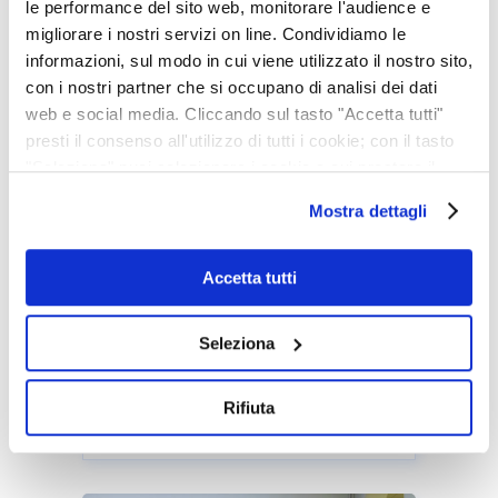
le performance del sito web, monitorare l'audience e
migliorare i nostri servizi on line. Condividiamo le
Buone Feste...
informazioni, sul modo in cui viene utilizzato il nostro sito,
con i nostri partner che si occupano di analisi dei dati
web e social media. Cliccando sul tasto "Accetta tutti"
presti il consenso all'utilizzo di tutti i cookie; con il tasto
"Seleziona" puoi selezionare i cookie a cui prestare il
consenso; con il tasto "Rifiuta" o cliccando la “X” in alto a
Mostra dettagli
destra puoi continuare la navigazione solo con l'utilizzo
dei cookie necessari. Per saperne di più ed
eventualmente modificare il tuo consenso, consulta
Accetta tutti
l'Informativa su
Cookies
e
Privacy
. È possibile
liberamente prestare, rifiutare o revocare il proprio
Seleziona
SANTA MESSA NATALIZIA
consenso in qualsiasi momento, accedendo al pannello
Mostra Dettagli.
Venerdì 20 Dicembre - ore
Rifiuta
08.30...