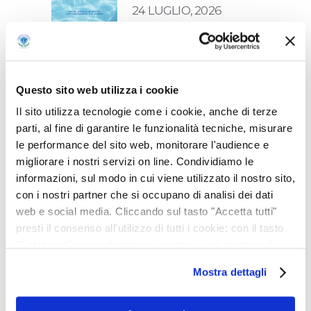
24 LUGLIO, 2026
ALLERTA METEO
02 GIUGNO, 2026
Questo sito web utilizza i cookie
Il sito utilizza tecnologie come i cookie, anche di terze
parti, al fine di garantire le funzionalità tecniche, misurare
le performance del sito web, monitorare l'audience e
SITO ORIENTAMENTO
migliorare i nostri servizi on line. Condividiamo le
GIANELLI CAMPUS
informazioni, sul modo in cui viene utilizzato il nostro sito,
con i nostri partner che si occupano di analisi dei dati
13 NOVEMBRE, 2025
web e social media. Cliccando sul tasto "Accetta tutti"
presti il consenso all'utilizzo di tutti i cookie; con il tasto
"Seleziona" puoi selezionare i cookie a cui prestare il
ALLERTA METEO
consenso; con il tasto "Rifiuta" o cliccando la “X” in alto a
22 OTTOBRE, 2025
Mostra dettagli
destra puoi continuare la navigazione solo con l'utilizzo
dei cookie necessari. Per saperne di più ed