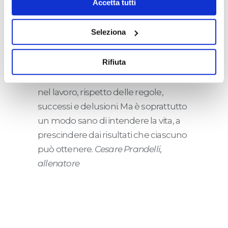
eventualmente modificare il tuo consenso, consulta
Accetta tutti
l'Informativa su
Cookies
e
Privacy
. È possibile
liberamente prestare, rifiutare o revocare il proprio
Seleziona
Il Liceo
consenso in qualsiasi momento, accedendo al pannello
Mostra Dettagli.
Rifiuta
La pratica sportiva è un microcosmo
della vita fatto di sacrifici, applicazione
nel lavoro, rispetto delle regole,
successi e delusioni. Ma è soprattutto
un modo sano di intendere la vita, a
prescindere dai risultati che ciascuno
può ottenere.
Cesare Prandelli,
allenatore