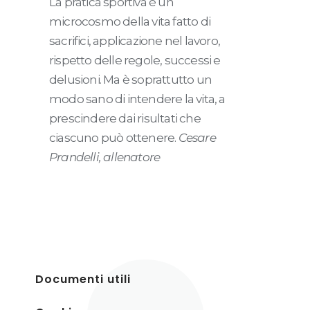
La pratica sportiva è un
microcosmo della vita fatto di
sacrifici, applicazione nel lavoro,
rispetto delle regole, successi e
delusioni. Ma è soprattutto un
modo sano di intendere la vita, a
prescindere dai risultati che
ciascuno può ottenere.
Cesare
Prandelli, allenatore
Documenti utili