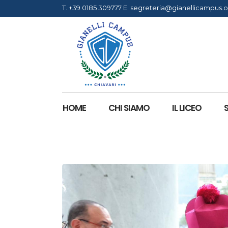
T.
+39 0185 309777
E.
segreteria@gianellicampus.o
HOME
CHI SIAMO
IL LICEO