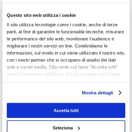
formazione di altrettanti
giovani del territorio: è
Questo sito web utilizza i cookie
l’iniziativa che lancia il
Il sito utilizza tecnologie come i cookie, anche di terze
“Gianelli...
parti, al fine di garantire le funzionalità tecniche, misurare
le performance del sito web, monitorare l'audience e
migliorare i nostri servizi on line. Condividiamo le
informazioni, sul modo in cui viene utilizzato il nostro sito,
con i nostri partner che si occupano di analisi dei dati
web e social media. Cliccando sul tasto "Accetta tutti"
presti il consenso all'utilizzo di tutti i cookie; con il tasto
"Seleziona" puoi selezionare i cookie a cui prestare il
consenso; con il tasto "Rifiuta" o cliccando la “X” in alto a
Mostra dettagli
destra puoi continuare la navigazione solo con l'utilizzo
dei cookie necessari. Per saperne di più ed
eventualmente modificare il tuo consenso, consulta
Accetta tutti
l'Informativa su
Cookies
e
Privacy
. È possibile
liberamente prestare, rifiutare o revocare il proprio
Seleziona
consenso in qualsiasi momento, accedendo al pannello