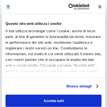
ALLERTA METEO
02 GIUGNO, 2026
Questo sito web utilizza i cookie
Il sito utilizza tecnologie come i cookie, anche di terze
parti, al fine di garantire le funzionalità tecniche, misurare
SITO ORIENTAMENTO
le performance del sito web, monitorare l'audience e
GIANELLI CAMPUS
migliorare i nostri servizi on line. Condividiamo le
13 NOVEMBRE, 2025
informazioni, sul modo in cui viene utilizzato il nostro sito,
con i nostri partner che si occupano di analisi dei dati
web e social media. Cliccando sul tasto "Accetta tutti"
ALLERTA METEO
presti il consenso all'utilizzo di tutti i cookie; con il tasto
"Seleziona" puoi selezionare i cookie a cui prestare il
22 OTTOBRE, 2025
consenso; con il tasto "Rifiuta" o cliccando la “X” in alto a
Mostra dettagli
destra puoi continuare la navigazione solo con l'utilizzo
dei cookie necessari. Per saperne di più ed
eventualmente modificare il tuo consenso, consulta
Accetta tutti
l'Informativa su
Cookies
e
Privacy
. È possibile