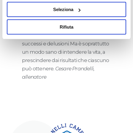
Il Liceo
liberamente prestare, rifiutare o revocare il proprio
Seleziona
consenso in qualsiasi momento, accedendo al pannello
La pratica sportiva è un microcosmo
Mostra Dettagli.
della vita fatto di sacrifici, applicazione
Rifiuta
nel lavoro, rispetto delle regole,
successi e delusioni. Ma è soprattutto
un modo sano di intendere la vita, a
prescindere dai risultati che ciascuno
può ottenere.
Cesare Prandelli,
allenatore