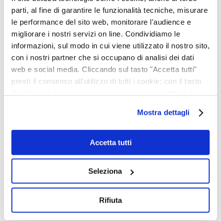
parti, al fine di garantire le funzionalità tecniche, misurare
ALLERTA METEO
le performance del sito web, monitorare l'audience e
22 OTTOBRE, 2025
migliorare i nostri servizi on line. Condividiamo le
informazioni, sul modo in cui viene utilizzato il nostro sito,
con i nostri partner che si occupano di analisi dei dati
web e social media. Cliccando sul tasto "Accetta tutti"
presti il consenso all'utilizzo di tutti i cookie; con il tasto
"Seleziona" puoi selezionare i cookie a cui prestare il
Il Liceo
consenso; con il tasto "Rifiuta" o cliccando la “X” in alto a
Mostra dettagli
destra puoi continuare la navigazione solo con l'utilizzo
La pratica sportiva è un microcosmo
dei cookie necessari. Per saperne di più ed
della vita fatto di sacrifici, applicazione
eventualmente modificare il tuo consenso, consulta
Accetta tutti
nel lavoro, rispetto delle regole,
l'Informativa su
Cookies
e
Privacy
. È possibile
successi e delusioni. Ma è soprattutto
liberamente prestare, rifiutare o revocare il proprio
Seleziona
un modo sano di intendere la vita, a
consenso in qualsiasi momento, accedendo al pannello
Mostra Dettagli.
prescindere dai risultati che ciascuno
Rifiuta
può ottenere.
Cesare Prandelli,
allenatore