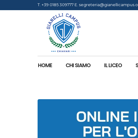
T.
+39 0185 309777
E.
segreteria@gianellicampus.o
HOME
CHI SIAMO
IL LICEO