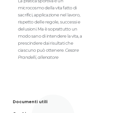
La pratica sportiva è un
microcosmo della vita fatto di
sacrifici, applicazione nel lavoro,
rispetto delle regole, successi e
delusioni. Ma è soprattutto un
modo sano di intendere la vita, a
prescindere dai risultati che
ciascuno può ottenere.
Cesare
Prandelli, allenatore
Documenti utili