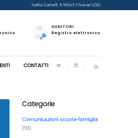
Salita Gianelli, 6 16043 Chiavari (GE)
GENITORI
tronico
Registro elettronico
ENTI
CONTATTI
Categorie
Comunicazioni scuola-famiglia
(59)